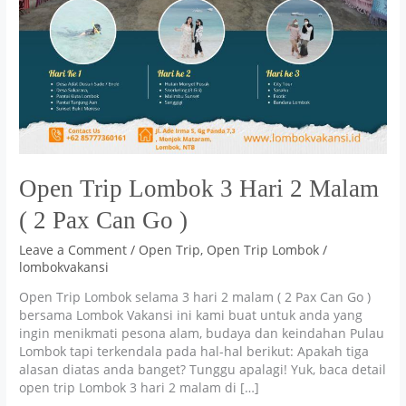
Open Trip Lombok 3 Hari 2 Malam
( 2 Pax Can Go )
Leave a Comment
/
Open Trip
,
Open Trip Lombok
/
lombokvakansi
Open Trip Lombok selama 3 hari 2 malam ( 2 Pax Can Go )
bersama Lombok Vakansi ini kami buat untuk anda yang
ingin menikmati pesona alam, budaya dan keindahan Pulau
Lombok tapi terkendala pada hal-hal berikut: Apakah tiga
alasan diatas anda banget? Tunggu apalagi! Yuk, baca detail
open trip Lombok 3 hari 2 malam di […]