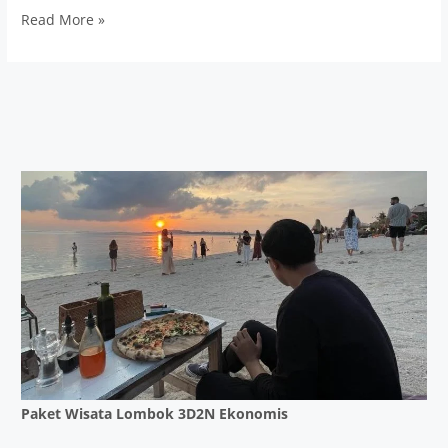
Open
Read More »
Trip
Lombok
3
Hari
2
Malam
(
2
Pax
Can
Go
)
Paket Wisata Lombok 3D2N Ekonomis