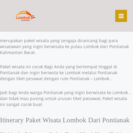
Skip
Paket Wisata Lombok dari Pontianak + Tiket
to
Pesawat
content
Paket wisata lombok dari
Pontianak
+ Tiket Pesawat
merupakan paket wisata yang sengaja dirancang bagi para
wisatawan yang ingin berwisata ke pulau Lombok dari Pontianak
Kalimantan Barat.
Paket wisata ini cocok Bagi Anda yang bertempat tinggal di
Pontianak dan ingin beriwsta ke Lombok melalui Pontianak
dengan tiket pesawat dengan rute Pontianak – Lombok .
Jadi bagi Anda warga Pontianak yang ingin berwisata ke Lombok ,
dan tidak mau pusing untuk urusan tiket pwsawat, Paket wisata
ini sangat cocok buat
Itinerary Paket Wisata Lombok Dari Pontianak