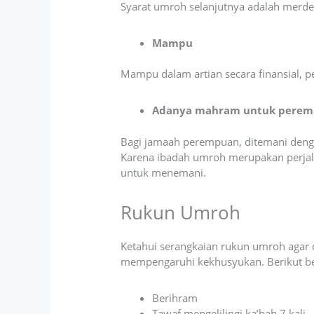
Syarat umroh selanjutnya adalah merde
Mampu
Mampu dalam artian secara finansial, 
Adanya mahram untuk pere
Bagi jamaah perempuan, ditemani den
Karena ibadah umroh merupakan perjal
untuk menemani.
Rukun Umroh
Ketahui serangkaian rukun umroh agar d
mempengaruhi kekhusyukan. Berikut b
Berihram
Tawaf mengelilingi ka’bah 7 kali